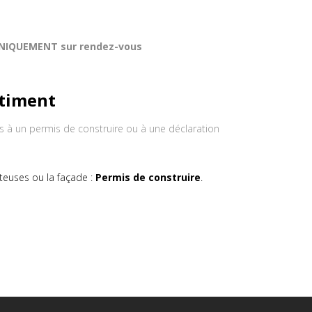
 UNIQUEMENT sur rendez-vous
âtiment
 à un permis de construire ou à une déclaration
teuses ou la façade :
Permis de construire
.