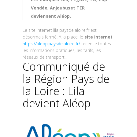
Vendée, Anjoubuset TER
deviennent Aléop.
Le site internet lila.paysdelaloire.fr est
désormais fermé. A la place, le
site internet
https://aleop.paysdelaloire.fr/
recense toutes
les informations pratiques, les tarifs, les
réseaux de transport…
Communiqué de
la Région Pays de
la Loire : Lila
devient Aléop