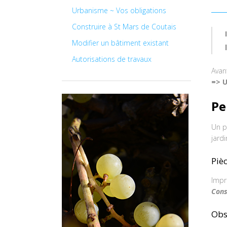
Urbanisme ~ Vos obligations
Construire à St Mars de Coutais
Modifier un bâtiment existant
Autorisations de travaux
Avan
=> U
Pe
Un p
jard
Pièc
Impr
Cons
Obs