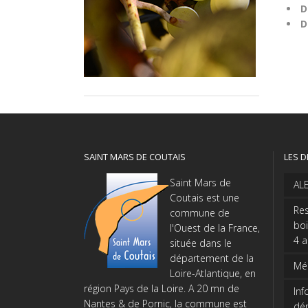
D
D
SAINT MARS DE COUTAIS
LES D
Saint Mars de
AL
Coutais est une
Res
commune de
boi
l'Ouest de la France,
4 
située dans le
département de la
Méd
Loire-Atlantique, en
région Pays de la Loire. A 20 mn de
Inf
Nantes & de Pornic, la commune est
dé