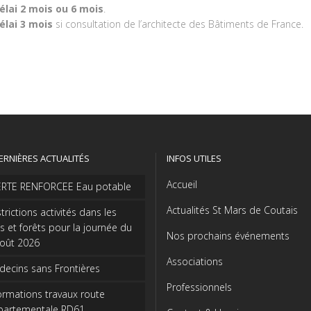
élai 2 mois ou 6 mois
.
élai 3 mois
si consultation de l’architecte des Bâtiments de France.
ERNIÈRES ACTUALITÉS
INFOS UTILES
Accueil
ERTE RENFORCEE Eau potable
Actualités St Mars de Coutais
trictions activités dans les
s et forêts pour la journée du
Nos prochains événements
août 2026
Associations
ecins sans Frontières
Professionnels
ormations travaux route
partementale RD61