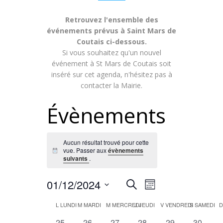
Retrouvez l'ensemble des
événements prévus à Saint Mars de
Coutais ci-dessous.
Si vous souhaitez qu'un nouvel
événement à St Mars de Coutais soit
inséré sur cet agenda, n'hésitez pas à
contacter la Mairie.
Évènements
Aucun résultat trouvé pour cette
vue. Passer aux
évènements
Notice
suivants
.
Recherche
Navigation
01/12/2024
Recherche
Mois
de
Sélectionnez
et
Calendrier
L
LUNDI
M
MARDI
M
MERCREDI
J
JEUDI
V
VENDREDI
S
SAMEDI
une
vues
date.
0
0
0
0
0
0
25
26
27
28
29
30