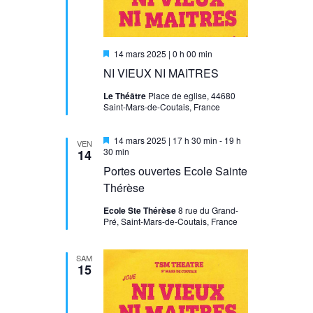
Évènement
Mis
14 mars 2025 | 0 h 00 min
en
NI VIEUX NI MAITRES
avant
Le Théâtre
Place de eglise, 44680
Saint-Mars-de-Coutais, France
Mis
14 mars 2025 | 17 h 30 min
-
19 h
VEN
en
30 min
14
avant
Portes ouvertes Ecole Sainte
Thérèse
Ecole Ste Thérèse
8 rue du Grand-
Pré, Saint-Mars-de-Coutais, France
SAM
15