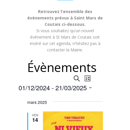
Retrouvez l'ensemble des
événements prévus à Saint Mars de
Coutais ci-dessous.
Si vous souhaitez qu'un nouvel
événement à St Mars de Coutais soit
inséré sur cet agenda, n'hésitez pas à
contacter la Mairie.
Évènements
Recherche
Navigation
Recherche
Liste
de
01/12/2024
 - 
21/03/2025
et
vues
Sélectionnez
navigation
une
mars 2025
Évènement
date.
de
VEN
14
vues