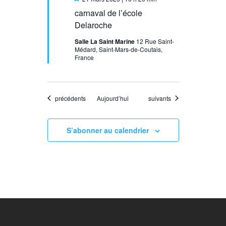
en
carnaval de l’école
avant
Delaroche
Salle La Saint Marine
12 Rue Saint-
Médard, Saint-Mars-de-Coutais,
France
Évènements
Évènements
précédents
Aujourd’hui
suivants
S’abonner au calendrier