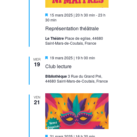
Mis
15 mars 2025 | 20 h 30 min
-
23 h
en
30 min
avant
Représentation théâtrale
Le Théâtre
Place de eglise, 44680
Saint-Mars-de-Coutais, France
Mis
19 mars 2025 | 19 h 00 min
MER
en
19
Club lecture
avant
Bibliothèque
3 Rue du Grand Pré,
44680 Saint-Mars-de-Coutais, France
VEN
21
Mis
21 mars 2025 | 16 h 20 min