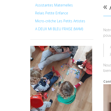
«
Assistantes Maternelles
Relais Petite Enfance
Micro-crèche Les Petits Artistes
A DEUX MI BLEU FRAISE (MAM)
Notr
pouv
Nous
bien
Cont