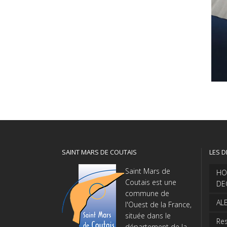
SAINT MARS DE COUTAIS
LES D
Saint Mars de
HO
Coutais est une
DE
commune de
AL
l'Ouest de la France,
située dans le
Res
département de la