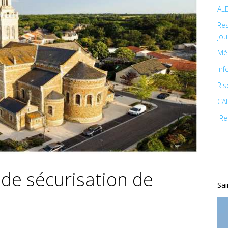
AL
Res
jou
Méd
In
Ris
CA
Rep
 de sécurisation de
Sa