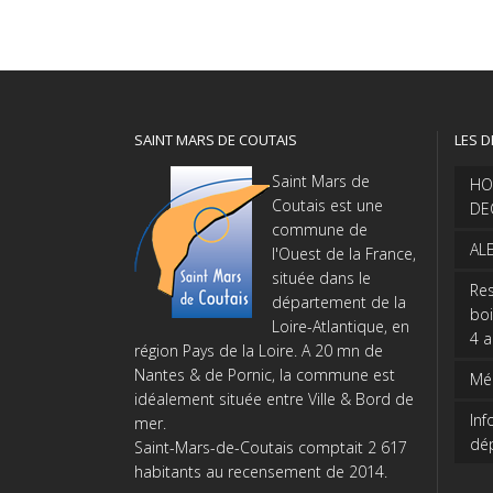
SAINT MARS DE COUTAIS
LES D
Saint Mars de
HO
Coutais est une
DE
commune de
AL
l'Ouest de la France,
située dans le
Res
département de la
boi
Loire-Atlantique, en
4 
région Pays de la Loire. A 20 mn de
Nantes & de Pornic, la commune est
Méd
idéalement située entre Ville & Bord de
Inf
mer.
dé
Saint-Mars-de-Coutais comptait 2 617
habitants au recensement de 2014.