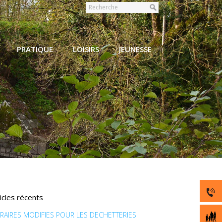
PRATIQUE
LOISIRS
JEUNESSE
icles récents
RAIRES MODIFIES POUR LES DECHETTERIES