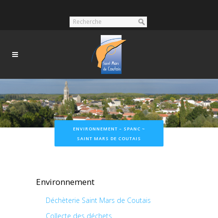
ENVIRONNEMENT – SPANC ~
SAINT MARS DE COUTAIS
Environnement
Déchèterie Saint Mars de Coutais
Collecte des déchets