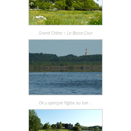
Grand Chêne ~ La Basse-Cour
On y aperçoit l’église au loin …