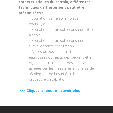
caractéristiques du terrain, différentes
techniques de traitement peut être
préconisées :
– Épuration par le sol en place :
épandage
– Épuration par un sol reconstitué : filtre
à sable
– Épuration par un sol reconstitué et
surélevé : tertre d’infiltration
– Autres dispositifs et traitements : les
eaux usées domestiques peuvent être
également traitées par des installations
agréées par les ministères en charge de
l’écologie et de la santé, à l’issue d’une
procédure d’évaluation.
>>> Cliquez ici pour en savoir plus