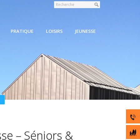
PRATIQUE
LOISIRS
JEUNESSE
se – Séniors &