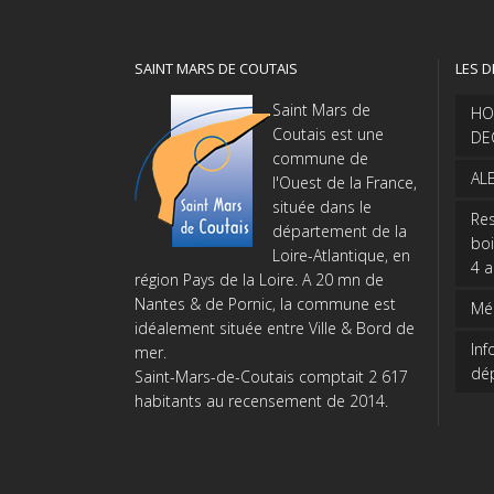
SAINT MARS DE COUTAIS
LES D
Saint Mars de
HO
Coutais est une
DE
commune de
AL
l'Ouest de la France,
située dans le
Res
département de la
boi
Loire-Atlantique, en
4 
région Pays de la Loire. A 20 mn de
Nantes & de Pornic, la commune est
Méd
idéalement située entre Ville & Bord de
Inf
mer.
dé
Saint-Mars-de-Coutais comptait 2 617
habitants au recensement de 2014.