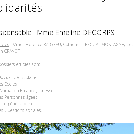
olidarités
sponsable : Mme Emeline DECORPS
bres
: Mmes Florence BARREAU; Catherine LESCOAT MONTAGNE; Cécile 
an GRAVOT
dossiers étudiés sont :
’Accueil périscolaire
es Ecoles
’Animation Enfance Jeunesse
es Personnes âgées
’Intergénérationnel
es Questions sociales.