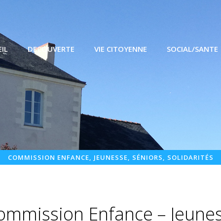
IL
DECOUVERTE
VIE CITOYENNE
SOCIAL/SANTE
COMMISSION ENFANCE, JEUNESSE, SÉNIORS, SOLIDARITÉS
ommission Enfance – Jeunes