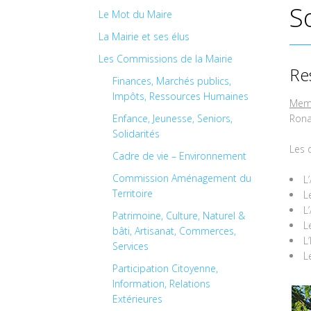
S
Le Mot du Maire
La Mairie et ses élus
Les Commissions de la Mairie
Re
Finances, Marchés publics,
Impôts, Ressources Humaines
Mem
Enfance, Jeunesse, Seniors,
Ron
Solidarités
Les 
Cadre de vie – Environnement
Commission Aménagement du
L
Territoire
L
L
Patrimoine, Culture, Naturel &
L
bâti, Artisanat, Commerces,
L
Services
L
Participation Citoyenne,
Information, Relations
Extérieures