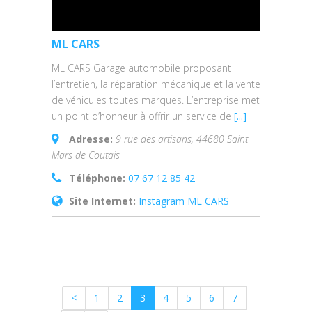
ML CARS
ML CARS Garage automobile proposant
l’entretien, la réparation mécanique et la vente
de véhicules toutes marques. L’entreprise met
un point d’honneur à offrir un service de
[...]
Adresse:
9 rue des artisans, 44680 Saint
Mars de Coutais
Téléphone:
07 67 12 85 42
Site Internet:
Instagram ML CARS
<
1
2
3
4
5
6
7