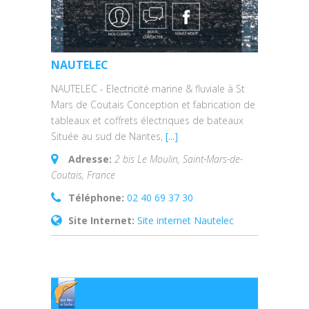
NAUTELEC
NAUTELEC - Electricité marine & fluviale à St
Mars de Coutais Conception et fabrication de
tableaux et coffrets électriques de bateaux
Située au sud de Nantes,
[...]
Adresse:
2 bis Le Moulin, Saint-Mars-de-
Coutais, France
Téléphone:
02 40 69 37 30
Site Internet:
Site internet Nautelec