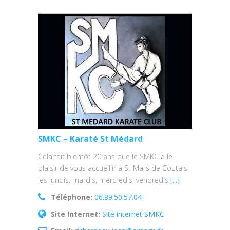
SMKC – Karaté St Médard
Cela fait bientôt 20 ans que le SMKC a le
plaisir de vous accueillir à St Mars de Coutais
les lundis, mardis, mercredis, vendredis
[...]
Téléphone:
06.89.50.57.04
Site Internet:
Site internet SMKC