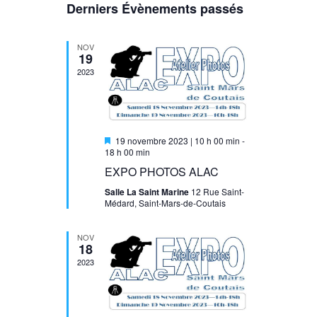
Derniers Évènements passés
de
Évènements
vues
NOV
19
Évènement
2023
Mis
19 novembre 2023 | 10 h 00 min
-
en
18 h 00 min
avant
EXPO PHOTOS ALAC
Salle La Saint Marine
12 Rue Saint-
Médard, Saint-Mars-de-Coutais
NOV
18
2023