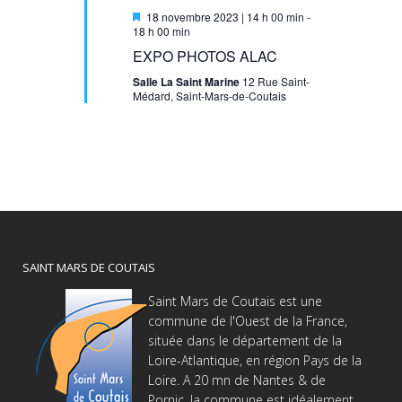
Mis
18 novembre 2023 | 14 h 00 min
-
en
18 h 00 min
avant
EXPO PHOTOS ALAC
Salle La Saint Marine
12 Rue Saint-
Médard, Saint-Mars-de-Coutais
SAINT MARS DE COUTAIS
Saint Mars de Coutais est une
commune de l'Ouest de la France,
située dans le département de la
Loire-Atlantique, en région Pays de la
Loire. A 20 mn de Nantes & de
Pornic, la commune est idéalement