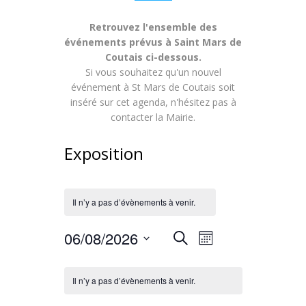
Retrouvez l'ensemble des
événements prévus à Saint Mars de
Coutais ci-dessous.
Si vous souhaitez qu'un nouvel
événement à St Mars de Coutais soit
inséré sur cet agenda, n'hésitez pas à
contacter la Mairie.
Exposition
Il n’y a pas d’évènements à venir.
Recherche
Navigation
06/08/2026
Recherche
Mois
de
Sélectionnez
et
Calendrier
une
vues
Il n’y a pas d’évènements à venir.
navigation
date.
de
Évènement