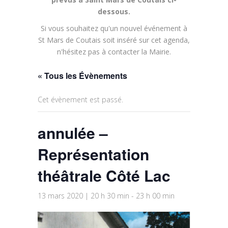
dessous.
Si vous souhaitez qu'un nouvel événement à
St Mars de Coutais soit inséré sur cet agenda,
n'hésitez pas à contacter la Mairie.
« Tous les Évènements
Cet évènement est passé.
annulée –
Représentation
théâtrale Côté Lac
13 mars 2020 | 20 h 30 min
-
23 h 00 min