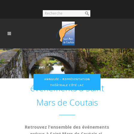
Nos prochains
ANNULÉE – REPRÉSENTATION
événements à Saint
THÉÂTRALE CÔTÉ LAC
Mars de Coutais
Retrouvez l'ensemble des événements
prévus à Saint Mars de Coutais ci-