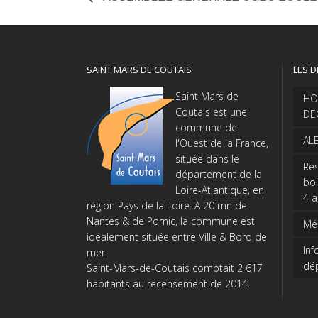
SAINT MARS DE COUTAIS
LES D
Saint Mars de
HO
Coutais est une
DE
commune de
AL
l'Ouest de la France,
située dans le
Res
département de la
boi
Loire-Atlantique, en
4 
région Pays de la Loire. A 20 mn de
Nantes & de Pornic, la commune est
Méd
idéalement située entre Ville & Bord de
Inf
mer.
dé
Saint-Mars-de-Coutais comptait 2 617
habitants au recensement de 2014.