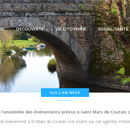
IL
DECOUVERTE
VIE CITOYENNE
SOCIAL/SANTE
chains événements à Saint Mars de
GUI L’AN NEUF
 l'ensemble des événements prévus à Saint Mars de Coutais c
el événement à St Mars de Coutais soit inséré sur cet agenda, n'hésit