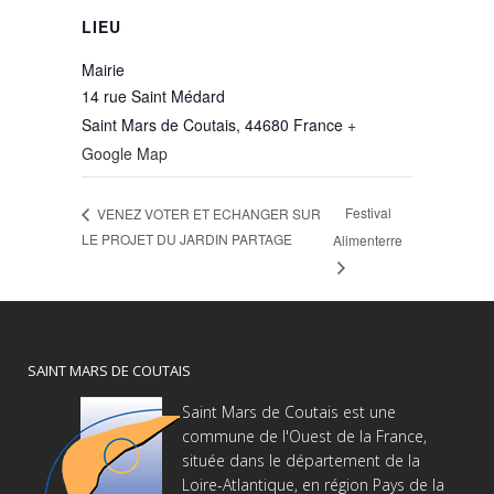
LIEU
Mairie
14 rue Saint Médard
Saint Mars de Coutais
,
44680
France
+
Google Map
Festival
VENEZ VOTER ET ECHANGER SUR
LE PROJET DU JARDIN PARTAGE
Alimenterre
SAINT MARS DE COUTAIS
Saint Mars de Coutais est une
commune de l'Ouest de la France,
située dans le département de la
Loire-Atlantique, en région Pays de la