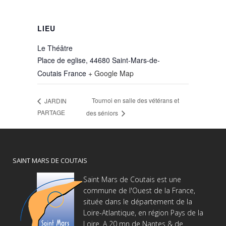
LIEU
Le Théâtre
Place de eglise, 44680 Saint-Mars-de-
Coutais
France
+ Google Map
Tournoi en salle des vétérans et
JARDIN
PARTAGE
des séniors
SAINT MARS DE COUTAIS
Saint Mars de Coutais est une
commune de l'Ouest de la France,
située dans le département de la
Loire-Atlantique, en région Pays de la
Loire. A 20 mn de Nantes & de