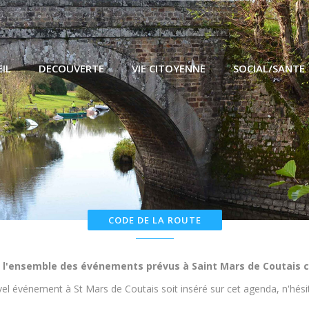
IL
DECOUVERTE
VIE CITOYENNE
SOCIAL/SANTE
chains événements à Saint Mars de
CODE DE LA ROUTE
 l'ensemble des événements prévus à Saint Mars de Coutais c
el événement à St Mars de Coutais soit inséré sur cet agenda, n'hésit