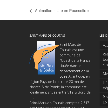
Animation « Lire en Poussette »
SAINT MARS DE COUTAIS
LES D
Saint Mars de
AL
Coutais est une
Res
commune de
boi
l'Ouest de la France,
4 
située dans le
département de la
Méd
Loire-Atlantique, en
région Pays de la Loire. A 20 mn de
Inf
Nantes & de Pornic, la commune est
dé
idéalement située entre Ville & Bord de
Ris
mer.
Loi
Saint-Mars-de-Coutais comptait 2 617