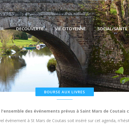
IL
DECOUVERTE
VIE CITOYENNE
SOCIAL/SANTE
chains événements à Saint Mars de
BOURSE AUX LIVRES
 l'ensemble des événements prévus à Saint Mars de Coutais c
el événement à St Mars de Coutais soit inséré sur cet agenda, n'hésit