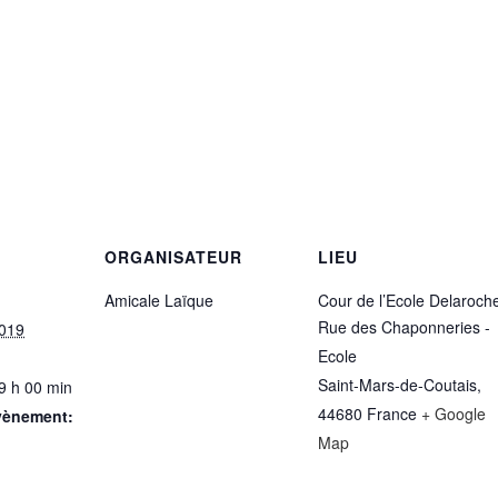
ORGANISATEUR
LIEU
Amicale Laïque
Cour de l’Ecole Delaroch
Rue des Chaponneries -
019
Ecole
Saint-Mars-de-Coutais
,
9 h 00 min
44680
France
+ Google
vènement:
Map