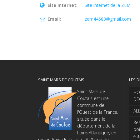
Site Internet:
Site internet de la ZEM
Email:
zem44680@gmail.com
SAINT MARS DE COUTAIS
LES D
Saint Mars de
HO
Coutais est une
DE
commune de
AL
l'Ouest de la France,
située dans le
Res
département de la
boi
Loire-Atlantique, en
4 
région Pays de la Loire. A 20 mn de