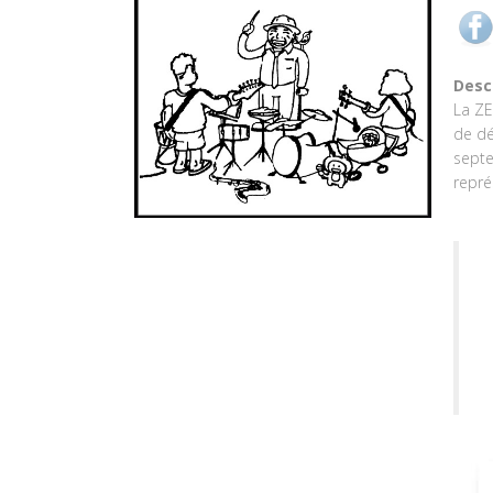
Desc
La ZE
de dé
septe
repré