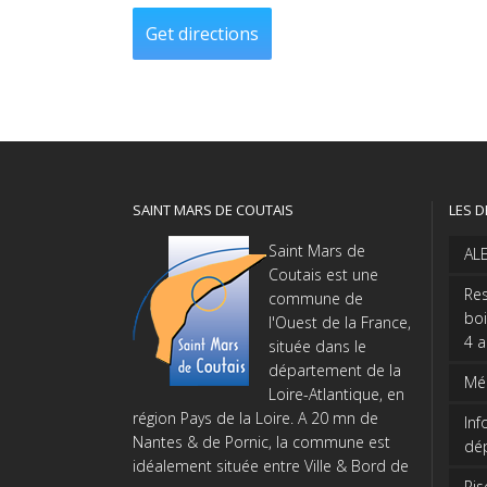
SAINT MARS DE COUTAIS
LES D
Saint Mars de
AL
Coutais est une
Res
commune de
boi
l'Ouest de la France,
4 
située dans le
département de la
Méd
Loire-Atlantique, en
région Pays de la Loire. A 20 mn de
Inf
Nantes & de Pornic, la commune est
dé
idéalement située entre Ville & Bord de
Ris