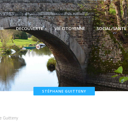
IL
DECOUVERTE
VIE CITOYENNE
SOCIAL/SANTE
STÉPHANE GUITTENY
 Guitteny