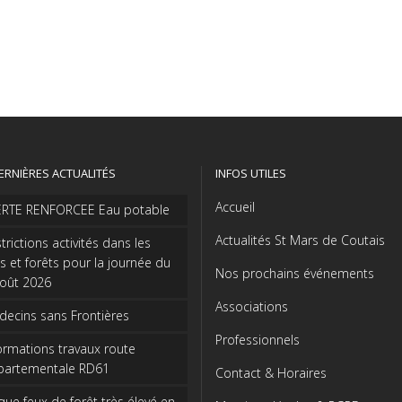
ERNIÈRES ACTUALITÉS
INFOS UTILES
Accueil
ERTE RENFORCEE Eau potable
Actualités St Mars de Coutais
trictions activités dans les
s et forêts pour la journée du
Nos prochains événements
août 2026
Associations
ecins sans Frontières
Professionnels
ormations travaux route
partementale RD61
Contact & Horaires
que feux de forêt très élevé en