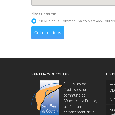
directions to:
10 Rue de la Colombe, Saint-Mars-de-Coutais
SAINT MARS DE COUTAIS
LES D
Saint Mars de
HO
Coutais est une
DE
commune de
AL
l'Ouest de la France,
située dans le
Res
département de la
boi