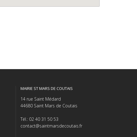
MAIRIE ST MARS DE COUTAIS
14 rue Saint Médard
44680 Saint Mars de Coutais
Tél.: 02 40 31 50 53
contact@saintmarsdecoutais.fr