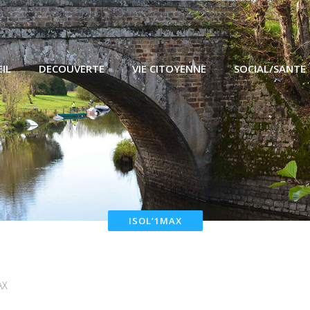
IL
DECOUVERTE
VIE CITOYENNE
SOCIAL/SANTE
ISOL’1MAX
AX