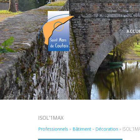
ACCUE
ISOL’1MAX
Professionnels
»
Bâtiment - Décoration
»
ISOL’1M