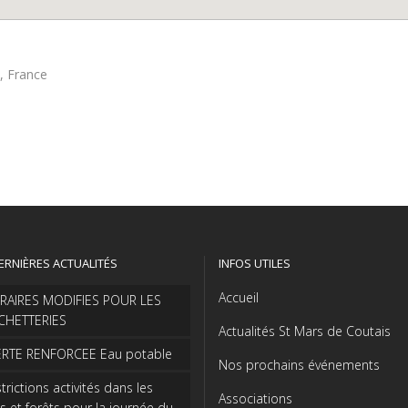
, France
ERNIÈRES ACTUALITÉS
INFOS UTILES
Accueil
RAIRES MODIFIES POUR LES
CHETTERIES
Actualités St Mars de Coutais
ERTE RENFORCEE Eau potable
Nos prochains événements
trictions activités dans les
Associations
s et forêts pour la journée du