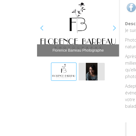
Desc
Je su
Photo
natur
Florence Barreau Photographe
Après
milli
qu’el
photo
Adept
événe
votre
balad