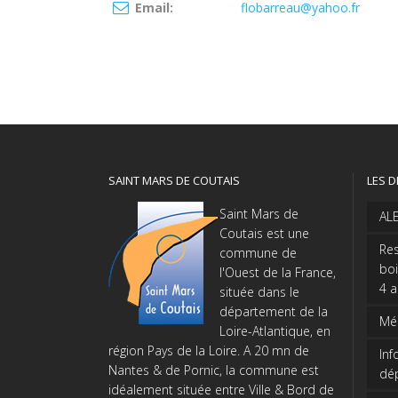
Email:
flobarreau@yahoo.fr
SAINT MARS DE COUTAIS
LES D
Saint Mars de
AL
Coutais est une
Res
commune de
boi
l'Ouest de la France,
4 
située dans le
département de la
Méd
Loire-Atlantique, en
région Pays de la Loire. A 20 mn de
Inf
Nantes & de Pornic, la commune est
dé
idéalement située entre Ville & Bord de