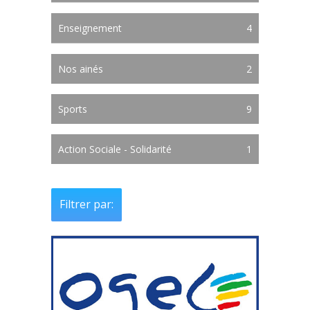
Enseignement
4
Nos ainés
2
Sports
9
Action Sociale - Solidarité
1
Filtrer par: