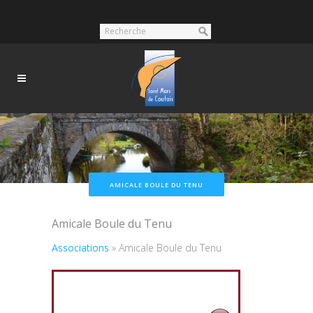
AMICALE BOULE DU TENU
Amicale Boule du Tenu
Associations
»
Amicale Boule du Tenu