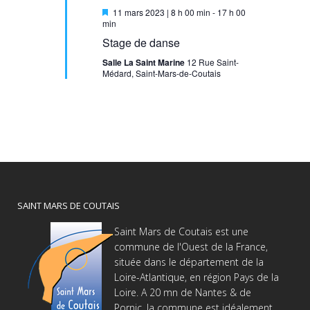
Mis
11 mars 2023 | 8 h 00 min
-
17 h 00
en
min
avant
Stage de danse
Salle La Saint Marine
12 Rue Saint-
Médard, Saint-Mars-de-Coutais
SAINT MARS DE COUTAIS
Saint Mars de Coutais est une
commune de l'Ouest de la France,
située dans le département de la
Loire-Atlantique, en région Pays de la
Loire. A 20 mn de Nantes & de
Pornic, la commune est idéalement