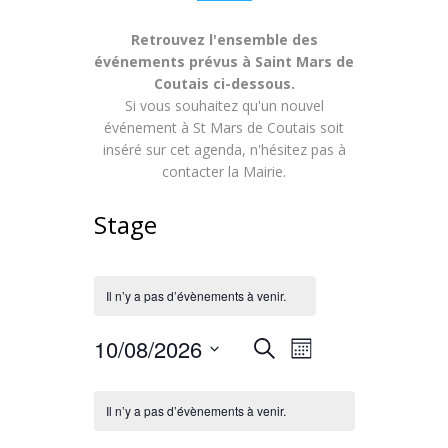
Retrouvez l'ensemble des
événements prévus à Saint Mars de
Coutais ci-dessous.
Si vous souhaitez qu'un nouvel
événement à St Mars de Coutais soit
inséré sur cet agenda, n'hésitez pas à
contacter la Mairie.
Stage
Il n’y a pas d’évènements à venir.
Recherche
Navigation
10/08/2026
Recherche
Mois
de
Sélectionnez
et
Calendrier
une
vues
Il n’y a pas d’évènements à venir.
navigation
date.
de
Évènement