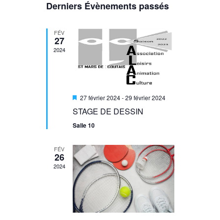
Derniers Évènements passés
de
Évènements
vues
FÉV
27
Évènement
2024
Mis
27 février 2024
-
29 février 2024
en
STAGE DE DESSIN
avant
Salle 10
FÉV
26
2024