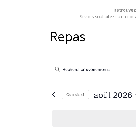
Retrouvez
Si vous souhaitez qu'un nouv
Repas
Recherche
Saisir
et
mot-
clé.
navigation
Rechercher
août 2026
Évènements
Ce mois-ci
de
par
Sélectionnez
mot-
vues
une
clé.
date.
Évènements