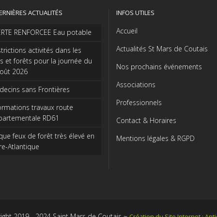
ERNIÈRES ACTUALITÉS
INFOS UTILES
Accueil
ERTE RENFORCEE Eau potable
Actualités St Mars de Coutais
trictions activités dans les
s et forêts pour la journée du
Nos prochains événements
août 2026
Associations
ecins sans Frontières
Professionnels
ormations travaux route
partementale RD61
Contact & Horaires
que feux de forêt très élevé en
Mentions légales & RGPD
re-Atlantique
ight 2019 - 2024 Saint Mars de Coutais ~
Création du Site Internet : An