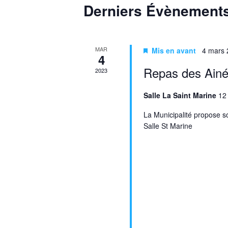
Calendrier
Derniers Évènement
de
Évènements
MAR
Mis en avant
4 mars 
4
Repas des Ain
2023
Salle La Saint Marine
12
La Municipalité propose s
Salle St Marine