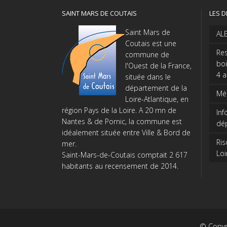
SAINT MARS DE COUTAIS
LES D
Saint Mars de
AL
Coutais est une
Res
commune de
boi
l'Ouest de la France,
4 
située dans le
département de la
Méd
Loire-Atlantique, en
région Pays de la Loire. A 20 mn de
Inf
Nantes & de Pornic, la commune est
dé
idéalement située entre Ville & Bord de
Ris
mer.
Loi
Saint-Mars-de-Coutais comptait 2 617
habitants au recensement de 2014.
© Copyr